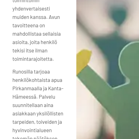
yhdenvertaisesti
muiden kanssa. Avun
tavoitteena on
mahdollistaa sellaisia
asioita, joita henkilö
tekisi itse ilman
toimintarajoitetta.
Runosilla tarjoaa
henkilökohtaista apua
Pirkanmaalla ja Kanta-
Hämeessä. Palvelu
suunnitellaan aina
asiakkaan yksilöllisten
tarpeiden, toiveiden ja
hyvinvointialueen
tekemän päätöksen