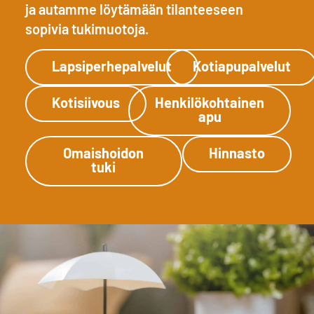
ja autamme löytämään tilanteeseen
sopivia tukimuotoja.
Lapsiperhepalvelut
Kotiapupalvelut
Kotisiivous
Henkilökohtainen
apu
Omaishoidon
Hinnasto
tuki