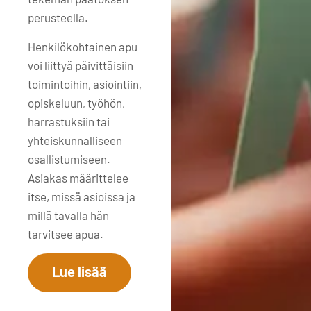
perusteella.
Henkilökohtainen apu
voi liittyä päivittäisiin
toimintoihin, asiointiin,
opiskeluun, työhön,
harrastuksiin tai
yhteiskunnalliseen
osallistumiseen.
Asiakas määrittelee
itse, missä asioissa ja
millä tavalla hän
tarvitsee apua.
Lue lisää