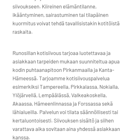
siivoukseen. Kiireinen elämäntilanne,
ikääntyminen, sairastuminen tai tilapäinen
kuormitus voivat tehdä tavallisistakin kotitöistä
raskaita.
Runosillan kotisiivous tarjoaa luotettavaa ja
asiakkaan tarpeiden mukaan suunniteltua apua
kodin puhtaanapitoon Pirkanmaalla ja Kanta-
Hämeessä. Tarjoamme kotisiivouspalvelua
esimerkiksi Tampereella, Pirkkalassa, Nokialla,
Ylöjärvellä, Lempäälässä, Valkeakoskella,
Akaassa, Hämeenlinnassa ja Forssassa sekä
lähialueilla. Palvelun voi tilata säännöllisesti tai
kertaluontoisesti. Siivouksen sisältö ja siihen
varattava aika sovitaan aina yhdessä asiakkaan
kanssa.