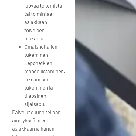
luovaa tekemistä
tai toimintaa
asiakkaan
toiveiden
mukaan.
Omaishoitajien
tukeminen:
Lepohetkien
mahdollistaminen,
jaksamisen
tukeminen ja
tilapäinen
sijaisapu.
Palvelut suunnitellaan
aina yksilöllisesti
asiakkaan ja hänen