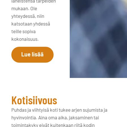
läheistensä tarpeiden
mukaan. Ole
yhteydessä, niin
katsotaan yhdessä
teille sopiva
kokonaisuus.
Lue lisää
Kotisiivous
Puhdas ja viihtyisä koti tukee arjen sujumista ja
hyvinvointia. Aina oma aika, jaksaminen tai
toimintakyky eivät kuitenkaan riitä kodin