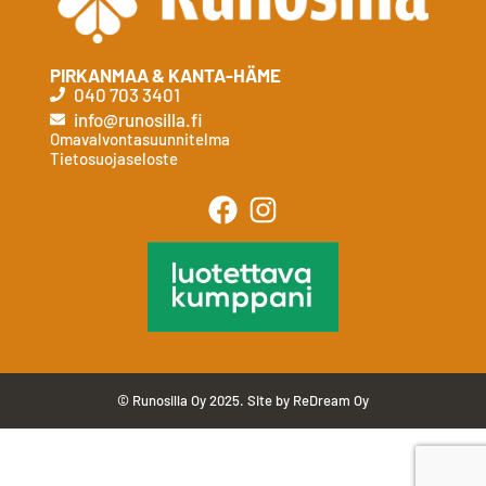
PIRKANMAA & KANTA-HÄME
040 703 3401
info@runosilla.fi
Omavalvontasuunnitelma
Tietosuojaseloste
© Runosilla Oy 2025. Site by
ReDream Oy