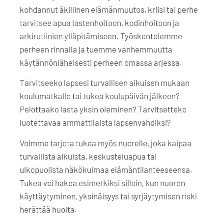
kohdannut äkillinen elämänmuutos, kriisi tai perhe
tarvitsee apua lastenhoitoon, kodinhoitoon ja
arkirutiinien ylläpitämiseen. Työskentelemme
perheen rinnalla ja tuemme vanhemmuutta
käytännönläheisesti perheen omassa arjessa.
Tarvitseeko lapsesi turvallisen aikuisen mukaan
koulumatkalle tai tukea koulupäivän jälkeen?
Pelottaako lasta yksin oleminen? Tarvitsetteko
luotettavaa ammattilaista lapsenvahdiksi?
Voimme tarjota tukea myös nuorelle, joka kaipaa
turvallista aikuista, keskusteluapua tai
ulkopuolista näkökulmaa elämäntilanteeseensa.
Tukea voi hakea esimerkiksi silloin, kun nuoren
käyttäytyminen, yksinäisyys tai syrjäytymisen riski
herättää huolta.