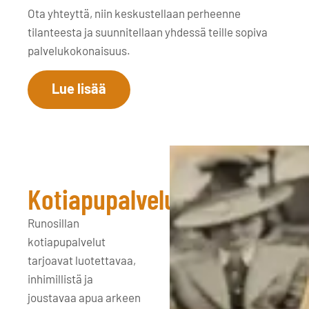
Ota yhteyttä, niin keskustellaan perheenne
tilanteesta ja suunnitellaan yhdessä teille sopiva
palvelukokonaisuus.
Lue lisää
Kotiapupalvelut
Runosillan
kotiapupalvelut
tarjoavat luotettavaa,
inhimillistä ja
joustavaa apua arkeen