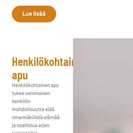
Lue lisää
Henkilökohtainen
apu
Henkilökohtainen apu
tukee vammaisen
henkilön
mahdollisuutta elää
omannäköistä elämää
ja osallistua arjen
toimintoihin