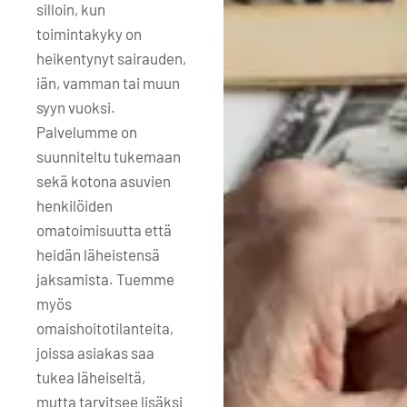
silloin, kun
toimintakyky on
heikentynyt sairauden,
iän, vamman tai muun
syyn vuoksi.
Palvelumme on
suunniteltu tukemaan
sekä kotona asuvien
henkilöiden
omatoimisuutta että
heidän läheistensä
jaksamista. Tuemme
myös
omaishoitotilanteita,
joissa asiakas saa
tukea läheiseltä,
mutta tarvitsee lisäksi