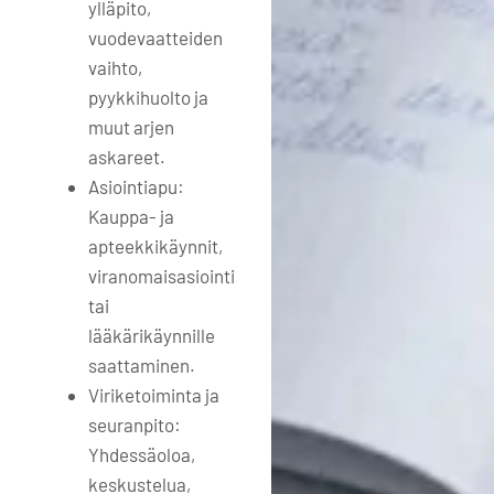
ylläpito,
vuodevaatteiden
vaihto,
pyykkihuolto ja
muut arjen
askareet.
Asiointiapu:
Kauppa- ja
apteekkikäynnit,
viranomaisasiointi
tai
lääkärikäynnille
saattaminen.
Viriketoiminta ja
seuranpito:
Yhdessäoloa,
keskustelua,