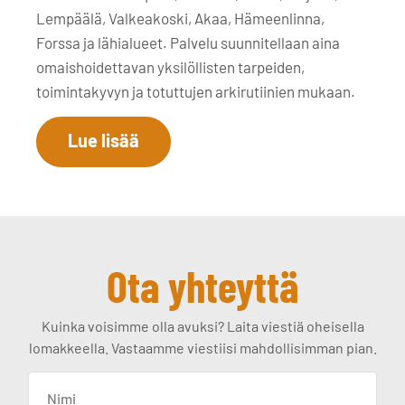
Lempäälä, Valkeakoski, Akaa, Hämeenlinna,
Forssa ja lähialueet. Palvelu suunnitellaan aina
omaishoidettavan yksilöllisten tarpeiden,
toimintakyvyn ja totuttujen arkirutiinien mukaan.
Lue lisää
Ota yhteyttä
Kuinka voisimme olla avuksi? Laita viestiä oheisella
lomakkeella. Vastaamme viestiisi mahdollisimman pian.